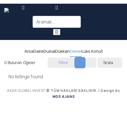
Arsa
Daire
Dubai
Dükkan
Genel
Lüks Konut
0
Bulunan Öğeler
Filtre
Sırala
No listings found.
AKAR GLOBAL INVEST
© TÜM HAKLARI SAKLIDIR. | Design by
MDS AJANS