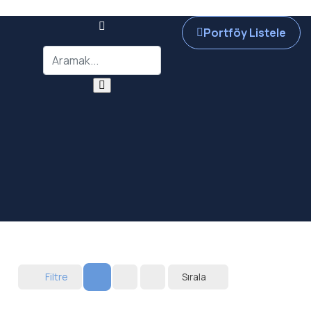
Portföy Listele
Filtre
Sırala