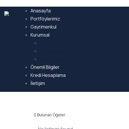
Anasayfa
Portföylerimiz
Gayrimenkul
Kurumsal
Hakkımızda
Danışmanlarımız
Nasıl Çalışıyoruz
Önemli Bilgiler
Kredi Hesaplama
İletişim
0
Bulunan Öğeler
No listings found.