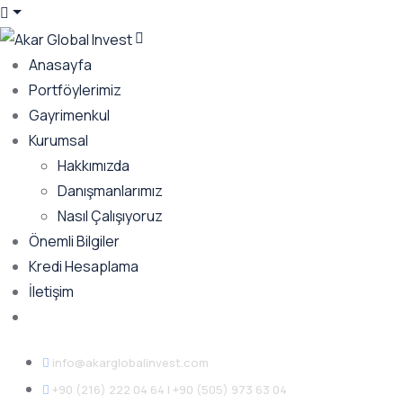
Anasayfa
Portföylerimiz
Gayrimenkul
Kurumsal
Hakkımızda
Danışmanlarımız
Nasıl Çalışıyoruz
Önemli Bilgiler
Kredi Hesaplama
İletişim
info@akarglobalinvest.com
+90 (216) 222 04 64 | +90 (505) 973 63 04