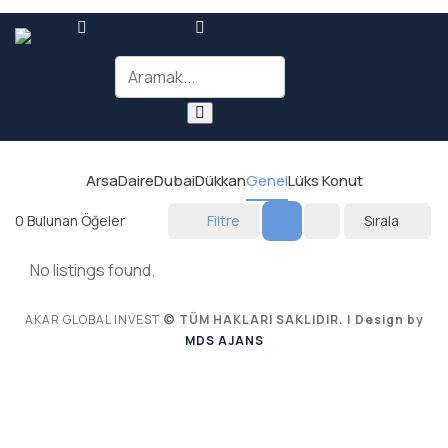
Arsa
Daire
Dubai
Dükkan
Genel
Lüks Konut
0
Bulunan Öğeler
Filtre
Sırala
No listings found.
AKAR GLOBAL INVEST
© TÜM HAKLARI SAKLIDIR. | Design by
MDS AJANS