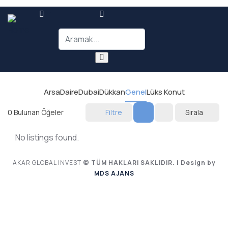
Arsa
Daire
Dubai
Dükkan
Genel
Lüks Konut
0
Bulunan Öğeler
Filtre
Sırala
No listings found.
AKAR GLOBAL INVEST
© TÜM HAKLARI SAKLIDIR. | Design by
MDS AJANS